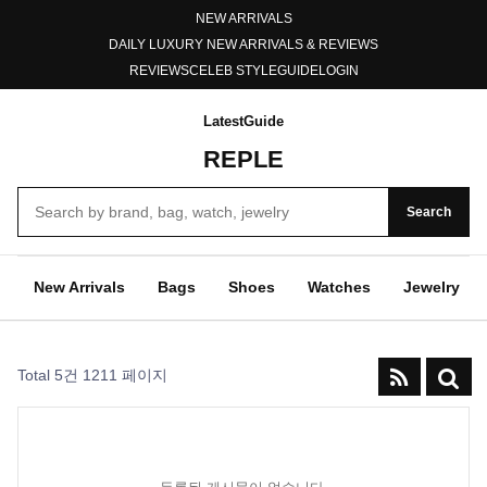
NEW ARRIVALS
DAILY LUXURY NEW ARRIVALS & REVIEWS
REVIEWS
CELEB STYLE
GUIDE
LOGIN
Latest
Guide
REPLE
Search
New Arrivals
Bags
Shoes
Watches
Jewelry
Total 5건
1211 페이지